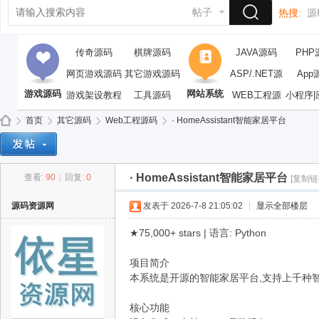
帖子
热搜:
源
传奇源码
棋牌源码
JAVA源码
PHP
网页游戏源码
其它游戏源码
ASP/.NET源
App
游戏源码
网站系统
游戏架设教程
工具源码
WEB工程源
码
小程序|
码
首页
其它源码
Web工程源码
· HomeAssistant智能家居平台
· HomeAssistant智能家居平台
查看:
90
|
回复:
0
[复制链
依
»
›
›
›
源码资源网
发表于 2026-7-8 21:05:02
|
显示全部楼层
★75,000+ stars | 语言: Python
项目简介
本系统是开源的智能家居平台,支持上千种
核心功能