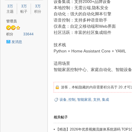
设备集成：支持2000+品牌设备
星
3万
3万
3万
本地控制：无需云端,隐私安全
主题
帖子
积分
自动化：强大的自动化脚本引擎
语音控制：支持多种语音助手
管理员
仪表盘：自定义移动端和Web界面
社区活跃：丰富的社区集成组件
积分
33644
发消息
技术栈
Python + Home Assistant Core + YAML
源
适用场景
智能家居控制中心、家庭自动化、智能设备
游客，本帖隐藏的内容需要积分高于 20 才可
设备
,
控制
,
智能家居
,
支持
,
集成
相关帖子
码
•
【精选】2026年优质视频流媒体系统源码 TOP10（