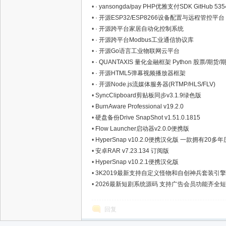
•
· yansongda/pay PHP优雅支付SDK GitHub 53
•
· 开源ESP32/ESP8266设备配置与远程管控平台
•
· 开源跨平台家居自动化控制系统
•
· 开源跨平台Modbus工业通信协议库
•
· 开源Go语言工业物联网云平台
•
· QUANTAXIS 量化金融框架 Python 股票/期货/期
•
· 开源HTML5弹幕视频播放器框架
资
•
· 开源Node.js流媒体服务器(RTMP/HLS/FLV)
•
SyncClipboard剪贴板同步v3.1.9绿色版
•
BurnAware Professional v19.2.0
•
硬盘备份Drive SnapShot v1.51.0.1815
•
Flow Launcher启动器v2.0.0便携版
•
HyperSnap v10.2.0便携汉化版 一款拥有2
•
安卓RAR v7.23.134 订阅版
•
HyperSnap v10.2.1便携汉化版
•
3K2019最新支持自定义怪物和自创神兵套装引
源
•
2026最新短剧系统源码 支持广告会员功能齐全
回复