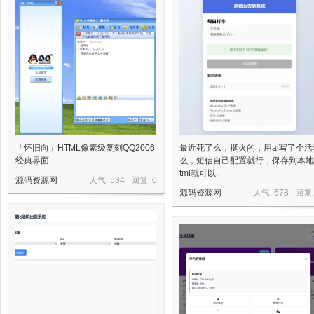
星
源
「怀旧向」HTML像素级复刻QQ2006
最近死了么，挺火的，用ai写了个活
经典界面
么，短信自己配置就行，保存到本地.
tml就可以.
源码资源网
人气: 534 回复:
0
源码资源网
人气: 678 回复
码