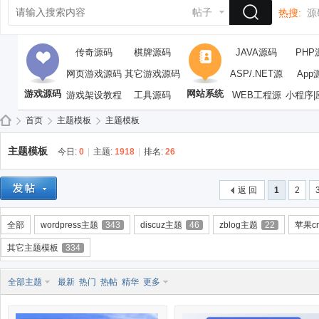
帖子
热搜:
源
传奇源码
棋牌源码
JAVA源码
PHP
网页游戏源码
其它游戏源码
ASP/.NET源
App
游戏源码
网站系统
游戏架设教程
工具源码
WEB工程源
码
小程序|
码
首页
主题模板
主题模板
主题模板
今日:
0
|
主题:
1918
|
排名:
26
依
»
›
›
返 回
1
2
全部
wordpress主题
343
discuz主题
46
zblog主题
22
苹果c
其它主题模板
334
全部主题
最新
热门
热帖
精华
更多