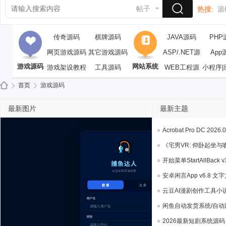
帖子
热搜:
源
传奇源码
棋牌源码
JAVA源码
PHP
网页游戏源码
其它游戏源码
ASP/.NET源
App
游戏源码
网站系统
游戏架设教程
工具源码
WEB工程源
码
小程序|
码
首页
游戏源码
最新图片
最新主题
依
»
›
Acrobat Pro DC 2026.0
《宅男VR: 仰卧起坐与吻
开始菜单StartAllBack v3.9
安卓闲言App v6.8 文字
云豆AI漫剧创作工具小说写
闲鱼自动发货系统/自动回复
2026最新短剧系统源码 支