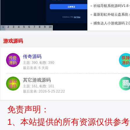
星
祈福导航系统源码V1.8 修
最新彩虹外链云盘系统 全新U
捕鱼达人小游戏源码 2.0修
1
2
3
4
5
6
7
8
9
10
游戏源码
传奇源码
源
主题: 390
,
帖数: 390
最后发表:
6 天前
其它游戏源码
主题: 161
,
帖数: 161
最后发表: 2026-5-25 22:22
免责声明：
码
1、本站提供的所有资源仅供参