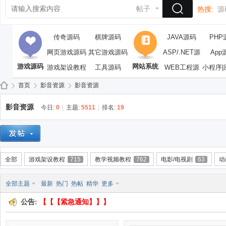
帖子
热搜:
源
传奇源码
棋牌源码
JAVA源码
PHP
网页游戏源码
其它游戏源码
ASP/.NET源
App
游戏源码
网站系统
游戏架设教程
工具源码
WEB工程源
码
小程序|
码
首页
影音资源
影音资源
影音资源
今日:
0
|
主题:
5511
|
排名:
19
依
»
›
›
全部
游戏架设教程
715
教学视频教程
762
电影/电视剧
63
动
全部主题
最新
热门
热帖
精华
更多
公告:
【【【紧急通知】】】