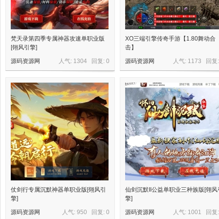
梵天录第四季专属神器攻速单职业版
XO三端引擎传奇手游【1.80舞动合
[翎风引擎]
击】
源码资源网
人气: 1304 回复:
0
源码资源网
人气: 1173 回复
资
源
仗剑行专属沉默神器单职业版[翎风引
仙剑沉默II公益单职业三种族版[翎风
擎]
擎]
源码资源网
人气: 950 回复:
0
源码资源网
人气: 1001 回复