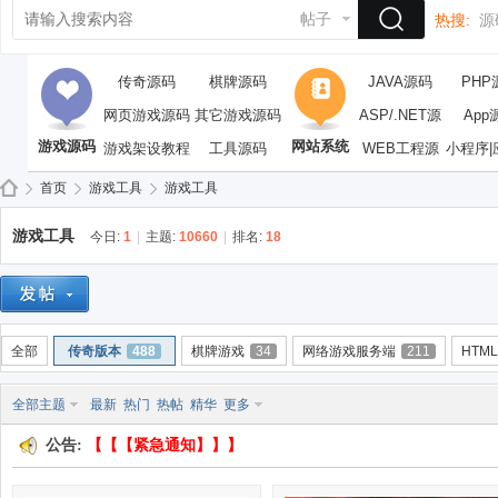
帖子
热搜:
源
传奇源码
棋牌源码
JAVA源码
PHP
网页游戏源码
其它游戏源码
ASP/.NET源
App
游戏源码
网站系统
游戏架设教程
工具源码
WEB工程源
码
小程序|
码
首页
游戏工具
游戏工具
游戏工具
今日:
1
|
主题:
10660
|
排名:
18
依
»
›
›
全部
传奇版本
488
棋牌游戏
34
网络游戏服务端
211
HTM
全部主题
最新
热门
热帖
精华
更多
公告:
【【【紧急通知】】】