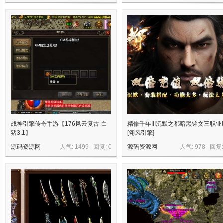
网,
战神引擎传奇手游【176风云复古-白
精修千年III沉默之都暗黑铭文三职业
猪3.1】
[翎风引擎]
源码资源网
人气: 1499 回复:
0
源码资源网
人气: 978 回复
依