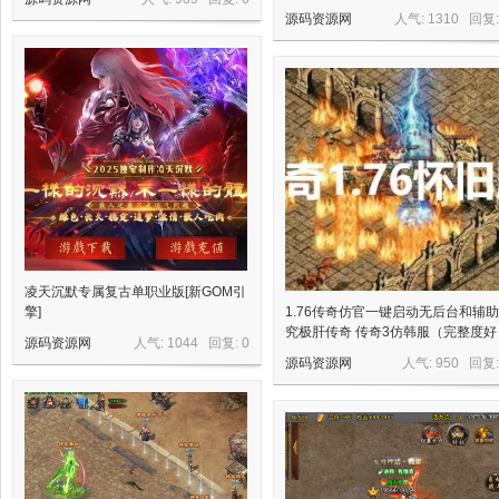
源
源码资源网
人气: 1310 回复
网
凌天沉默专属复古单职业版[新GOM引
擎]
1.76传奇仿官一键启动无后台和辅助
究极肝传奇 传奇3仿韩服（完整度好
源码资源网
人气: 1044 回复:
0
源码资源网
人气: 950 回复