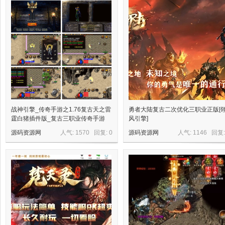
星
源
战神引擎_传奇手游之1.76复古天之雷
勇者大陆复古二次优化三职业正版[
霆白猪插件版_复古三职业传奇手游
风引擎]
源码资源网
人气: 1570 回复:
0
源码资源网
人气: 1146 回复
码