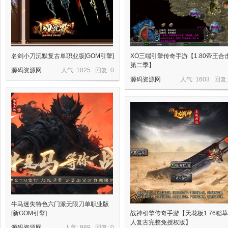
星
名剑小刀沉默复古单职业版[GOM引擎]
XO三端引擎传奇手游【1.80帝王合
第二季】
源码资源网
人气: 1025 回复:
0
源码资源网
人气: 1603 回复
资
牛马迷失特色六门派无限刀单职业版
[新GOM引擎]
战神引擎传奇手游【天花板1.76稻草
人复古完整免授权版】
源码资源网
人气: 989 回复:
0