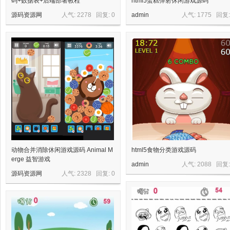
码+数据表+后端部署教程
html5蛋糕弹射休闲游戏源码
源码资源网
人气: 2278 回复:
0
admin
人气: 1775 回复
星
资
动物合并消除休闲游戏源码 Animal M
html5食物分类游戏源码
erge 益智游戏
admin
人气: 2088 回复
源码资源网
人气: 2328 回复:
0