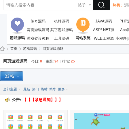
帖子
热搜:
源
传奇源码
棋牌源码
JAVA源码
PHP
网页游戏源码
其它游戏源码
ASP/.NET源
App
游戏源码
网站系统
游戏架设教程
工具源码
WEB工程源
码
小程序|
码
首页
游戏源码
网页游戏源码
网页游戏源码
今日:
0
|
主题:
94
|
排名:
25
依
»
›
›
全部主题
最新
热门
热帖
精华
更多
公告:
【【【紧急通知】】】