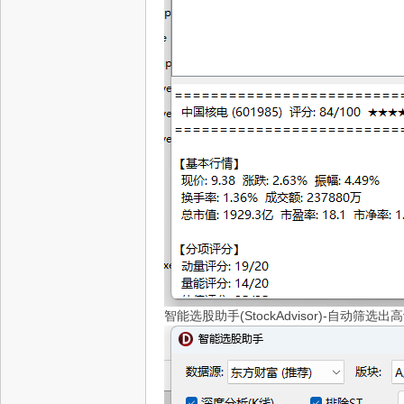
智能选股助手(StockAdvisor)-自动筛选出高