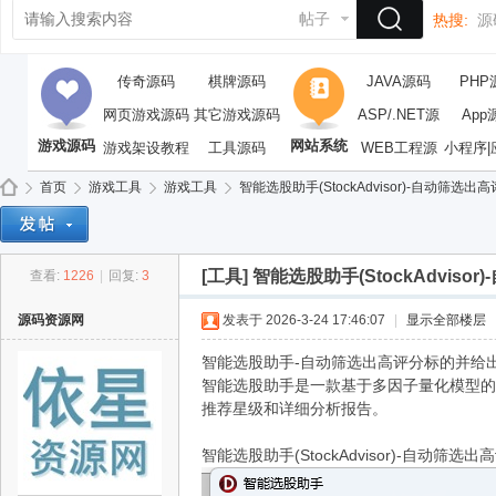
帖子
热搜:
源
传奇源码
棋牌源码
JAVA源码
PHP
网页游戏源码
其它游戏源码
ASP/.NET源
App
游戏源码
网站系统
游戏架设教程
工具源码
WEB工程源
码
小程序|
码
首页
游戏工具
游戏工具
智能选股助手(StockAdvisor)-自动筛选出高
[工具]
智能选股助手(StockAdvi
查看:
1226
|
回复:
3
依
»
›
›
›
源码资源网
发表于 2026-3-24 17:46:07
|
显示全部楼层
智能选股助手-自动筛选出高评分标的并给
智能选股助手是一款基于多因子量化模型的
推荐星级和详细分析报告。
智能选股助手(StockAdvisor)-自动筛选出高