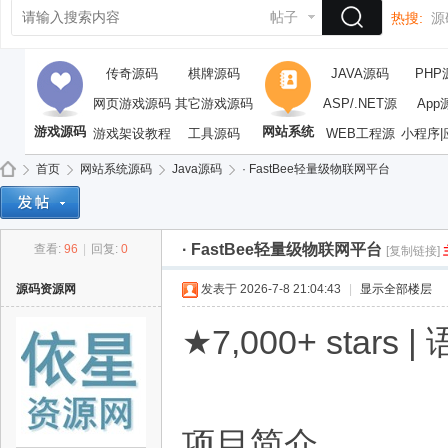
帖子
热搜:
源
传奇源码
棋牌源码
JAVA源码
PHP
网页游戏源码
其它游戏源码
ASP/.NET源
App
游戏源码
网站系统
游戏架设教程
工具源码
WEB工程源
码
小程序|
码
首页
网站系统源码
Java源码
· FastBee轻量级物联网平台
· FastBee轻量级物联网平台
查看:
96
|
回复:
0
[复制链接]
依
»
›
›
›
源码资源网
发表于 2026-7-8 21:04:43
|
显示全部楼层
★7,000+ stars |
项目简介