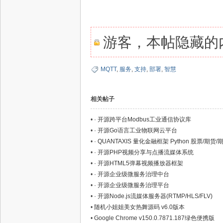
游客，本帖隐藏的内
网,
MQTT
,
服务
,
支持
,
部署
,
智慧
相关帖子
•
· 开源跨平台Modbus工业通信协议库
•
· 开源Go语言工业物联网云平台
•
· QUANTAXIS 量化金融框架 Python 股票/期货/期
•
· 开源PHP视频分享与点播流媒体系统
依
•
· 开源HTML5弹幕视频播放器框架
•
· 开源企业级微服务治理中台
•
· 开源企业级微服务治理平台
•
· 开源Node.js流媒体服务器(RTMP/HLS/FLV)
•
随机小姐姐美女热舞源码 v6.0版本
•
Google Chrome v150.0.7871.187绿色便携版