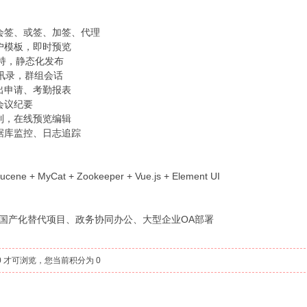
会签、或签、加签、代理
户模板，即时预览
持，静态化发布
讯录，群组会话
出申请、考勤报表
会议纪要
制，在线预览编辑
据库监控、日志追踪
ucene + MyCat + Zookeeper + Vue.js + Element UI
国产化替代项目、政务协同办公、大型企业OA部署
 才可浏览，您当前积分为 0