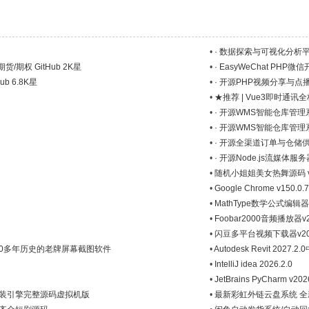
•
· 数据探索与可视化分析
期货/期权 GitHub 2K星
•
· EasyWeChat PHP微
ub 6.8K星
•
· 开源PHP视频分享与点
•
★推荐 | Vue3即时通讯全栈
•
· 开源WMS智能仓库管理
•
· 开源WMS智能仓库管理
•
· 开源全渠道订单与仓储
•
· 开源Node.js流媒体服务器
•
随机小姐姐美女热舞源码 v
•
Google Chrome v150.
•
MathType数学公式编辑器v7
•
Foobar2000音频播放器v2.
•
闪豆多平台视频下载器v202
款拥有20多年历史的老牌屏幕截图软件
•
Autodesk Revit 2
•
IntelliJ idea 2026.2.0
•
JetBrains PyCharm v20
套装引擎完整源码虚拟机版
•
最新彩虹外链云盘系统 全