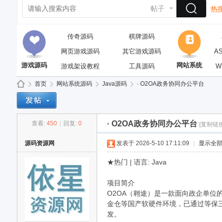
帖子
热搜
传奇源码
棋牌源码
网页游戏源码
其它游戏源码
A
游戏源码
网站系统
游戏架设教程
工具源码
W
首页
网站系统源码
Java源码
· O2OA政务协同办公平台
· O2OA政务协同办公平台
查看:
450
|
回复:
0
[复制链接
依
»
›
›
›
源码资源网
发表于 2026-5-10 17:11:09
|
显示全
★热门 | 语言: Java
项目简介
O2OA（翱途）是一款面向政企单位
金仓等国产软硬件环境，已通过等保
发。