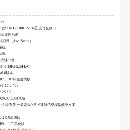
平台
信开发SDK GitHub 15.7K星 支付全接口
播流媒体系统
项目（JavaScript）
系统
系统
供应链中台
(RTMP/HLS/FLV)
6.0版本
0.7871.187绿色便携版
.12.2.466
25.10
6.07.13绿色版
027.2.0中文特别版 一款领先的BIM建筑信息模型解决方案
26.2.0.0高级版
新UI 二开美化版