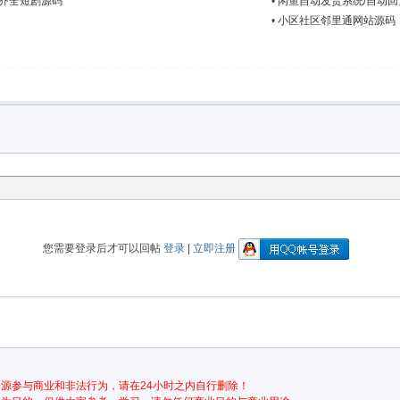
能齐全短剧源码
•
闲鱼自动发货系统/自动回
•
小区社区邻里通网站源码
您需要登录后才可以回帖
登录
|
立即注册
源参与商业和非法行为，请在24小时之内自行删除！