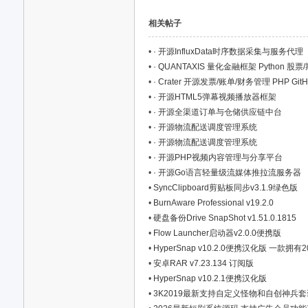
相关帖子
•
· 开源InfluxData时序数据采集与服务代理
•
· QUANTAXIS 量化金融框架 Python 股票/
•
· Crater 开源发票/账单/财务管理 PHP GitH
•
· 开源HTML5弹幕视频播放器框架
资
•
· 开源全渠道订单与仓储供应链中台
•
· 开源物流配送调度管理系统
•
· 开源物流配送调度管理系统
•
· 开源PHP视频内容管理与分享平台
•
· 开源Go语言轻量级流媒体推拉流服务器
•
SyncClipboard剪贴板同步v3.1.9绿色版
•
BurnAware Professional v19.2.0
•
硬盘备份Drive SnapShot v1.51.0.1815
•
Flow Launcher启动器v2.0.0便携版
源
•
HyperSnap v10.2.0便携汉化版 一
•
安卓RAR v7.23.134 订阅版
•
HyperSnap v10.2.1便携汉化版
•
3K2019最新支持自定义怪物和自创神兵