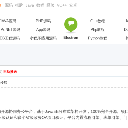
:
源码
棋牌
Java
教程
经验
VC++
安卓
JAVA源码
PHP源码
C++教程
J
SP/.NET源码
App源码
Php教程
D
Electron
EB工程源码
小程序|应用源码
Python教程
]
主动推送
部楼层
的开源协同办公平台，基于JavaEE分布式架构开发，100%完全开源
三级认证和多个省级政务OA项目验证。平台内置流程引擎、表单引擎、