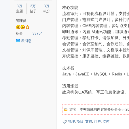
星
3万
3万
3万
核心功能
主题
帖子
积分
流程审批：可视化流程设计器，支持
门户管理：拖拽式门户设计，多种门
管理员
内容管理：CMS内容管理，多站点支
即时通讯：内置IM通讯功能，组织通
积分
33754
考勤管理：移动打卡、请假加班、外
发消息
会议管理：会议室预约、会议通知、
文档管理：知识库管理，文档版本控
系统监控：服务监控、缓存监控、数
源
技术栈
Java + JavaEE + MySQL + Redis + L
适用场景
政府机关OA系统、军工信息化建设、
游客，本帖隐藏的内容需要积分高于 20
码
管理
,
项目
,
支持
,
门户
,
监控