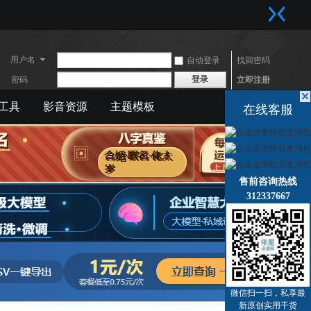
用户名
自动登录
找回密码
登录
密码
立即注册
工具
影音资源
主题模板
快捷导航
在线客服
售前咨询热线
312337667
微信扫一扫，私享最
新原创实用干货