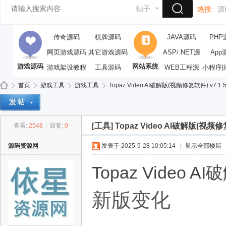
帖子
热搜:
源
传奇源码
棋牌源码
JAVA源码
PHP
网页游戏源码
其它游戏源码
ASP/.NET源
App
游戏源码
网站系统
游戏架设教程
工具源码
WEB工程源
码
小程序|
码
首页
游戏工具
游戏工具
Topaz Video AI破解版(视频修复软件) v7.1.
[工具]
Topaz Video AI破解版(视频修复
查看:
2548
|
回复:
0
依
»
›
›
›
源码资源网
发表于 2025-9-28 10:05:14
|
显示全部楼层
Topaz Video 
新版变化