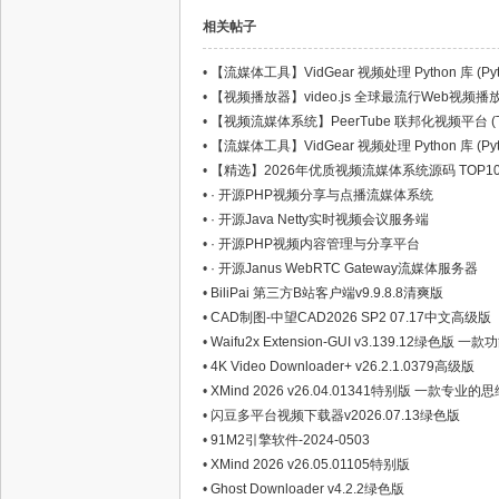
相关帖子
•
【流媒体工具】VidGear 视频处理 Python 库 (Python
•
【视频播放器】video.js 全球最流行Web视频播放器 (Jav
•
【视频流媒体系统】PeerTube 联邦化视频平台 (TypeSc
•
【流媒体工具】VidGear 视频处理 Python 库 (Python
•
【精选】2026年优质视频流媒体系统源码 TOP10（
•
· 开源PHP视频分享与点播流媒体系统
•
· 开源Java Netty实时视频会议服务端
•
· 开源PHP视频内容管理与分享平台
•
· 开源Janus WebRTC Gateway流媒体服务器
•
BiliPai 第三方B站客户端v9.9.8.8清爽版
•
CAD制图-中望CAD2026 SP2 07.17中文高级版
•
Waifu2x Extension-GUI v3.139.12
•
4K Video Downloader+ v26.2.1.0379高级版
•
XMind 2026 v26.04.01341特别版 一款
•
闪豆多平台视频下载器v2026.07.13绿色版
•
91M2引擎软件-2024-0503
•
XMind 2026 v26.05.01105特别版
•
Ghost Downloader v4.2.2绿色版