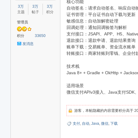
核心功能
星
3万
3万
3万
自动签名：请求自动签名、响应自动
主题
帖子
积分
证书管理：平台证书自动下载与更新
敏感信息：自动加解密处理
管理员
回调处理：通知回调验签与解析
支付接口：JSAPI、APP、H5、Nati
积分
33650
退款接口：退款申请、退款结果查询
发消息
账单下载：交易账单、资金流水账单
转账接口：商家转账到零钱、企业付
源
技术栈
Java 8+ + Gradle + OkHttp + Jackso
适用场景
微信支付APIv3接入、Java支付SDK
游客，本帖隐藏的内容需要积分高于 20
支付
,
自动
,
Java
,
微信
,
下载
码