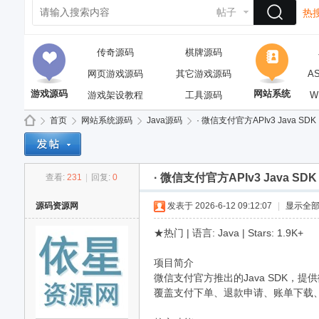
帖子
热搜
传奇源码
棋牌源码
网页游戏源码
其它游戏源码
A
游戏源码
网站系统
游戏架设教程
工具源码
W
首页
网站系统源码
Java源码
· 微信支付官方APIv3 Java SDK
· 微信支付官方APIv3 Java SDK
查看:
231
|
回复:
0
依
»
›
›
›
源码资源网
发表于 2026-6-12 09:12:07
|
显示全
★热门 | 语言: Java | Stars: 1.9K+
项目简介
微信支付官方推出的Java SDK，
覆盖支付下单、退款申请、账单下载、