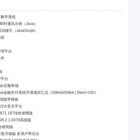
议教学系统
cket即时通讯示例（Java）
聊天（JavaScript）
系统
管理平台
组件
关
理平台
视频会议服务端
融支付系统开源项目汇总（GitHub/Gitee | Stars>100）
超强版带模板
 合5大音乐平台
0.7871.187绿色便携版
 v26.2.1.0379高级版
2绿色精简版
修复升级版 多用户带后台