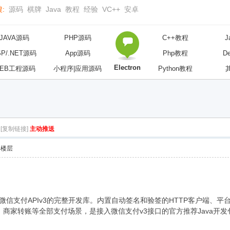
:
源码
棋牌
Java
教程
经验
VC++
安卓
JAVA源码
PHP源码
C++教程
J
SP/.NET源码
App源码
Php教程
D
Electron
EB工程源码
小程序|应用源码
Python教程
[复制链接]
主动推送
部楼层
提供微信支付APIv3的完整开发库。内置自动签名和验签的HTTP客户端
商家转账等全部支付场景，是接入微信支付v3接口的官方推荐Java开发