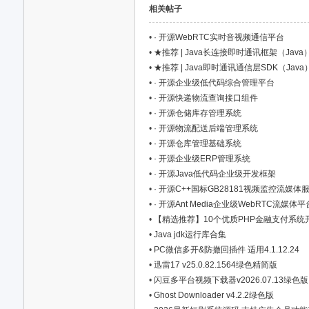
相关帖子
•
· 开源WebRTC实时音视频通信平台
•
★推荐 | Java长连接即时通讯框架（Java
•
★推荐 | Java即时通讯通信层SDK（Java
•
· 开源企业级低代码综合管理平台
•
· 开源快递物流查询接口组件
资
•
· 开源仓储库存管理系统
•
· 开源物流配送后端管理系统
•
· 开源仓库管理基础系统
•
· 开源企业级ERP管理系统
•
· 开源Java低代码企业级开发框架
•
· 开源C++国标GB28181视频监控流媒体
•
· 开源Ant Media企业级WebRTC流媒体平
•
【精选推荐】10个优质PHP金融支付系统开源项目汇总
•
Java jdk运行库合集
源
•
PC微信多开&防撤回插件 适用4.1.12.24
•
迅雷17 v25.0.82.1564绿色精简版
•
闪豆多平台视频下载器v2026.07.13绿色版
•
Ghost Downloader v4.2.2绿色版