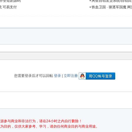
能齐全短剧源码
•
闲鱼自动发货系统/自动回
统 可易支付
•
铁血卫国 · 驱逐军国魔 
项目
您需要登录后才可以回帖
登录
|
立即注册
源参与商业和非法行为，请在24小时之内自行删除！
流为目的，仅供大家参考、学习，请勿任何商业目的与商业用途。