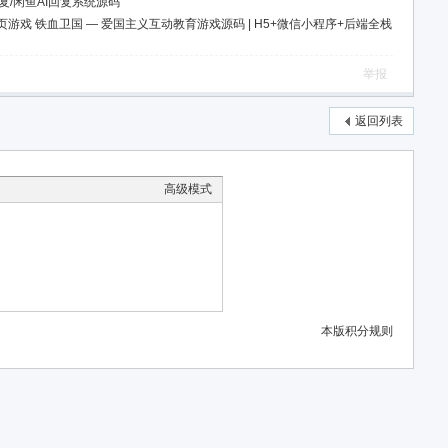
复/闲鱼AI回复系统源码
网页游戏 铁血卫国 — 爱国主义互动教育游戏源码 | H5+微信小程序+后端全栈
举报
返回列表
高级模式
本版积分规则