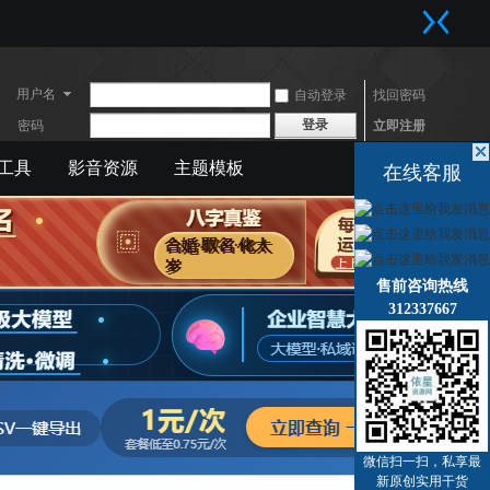
用户名
自动登录
找回密码
登录
密码
立即注册
工具
影音资源
主题模板
快捷导航
在线客服
售前咨询热线
312337667
微信扫一扫，私享最
新原创实用干货