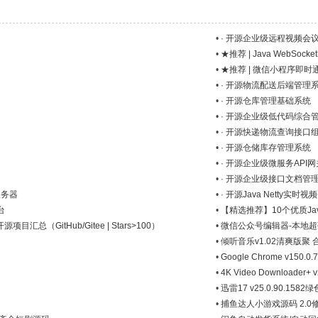
•
· 开源企业级远程视频会
）
•
★推荐 | Java WebSo
）
•
★推荐 | 微信小程序即时通讯
•
· 开源物流配送后端管理
•
· 开源仓库管理基础系统
•
· 开源企业级低代码综合
•
· 开源快递物流查询接口
•
· 开源仓储库存管理系统
•
· 开源企业级微服务API网
•
· 开源企业级接口文档管
服务器
•
· 开源Java Netty实时
台
•
【精选推荐】10个优质Java金
（GitHub/Gitee | Stars>100）
•
微信公众号编辑器-本地
•
倾听音乐v1.02清爽版聚
•
Google Chrome v150.
•
4K Video Downloader+
•
迅雷17 v25.0.90.158
•
捕鱼达人小游戏源码 2.0