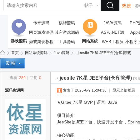
帖子
热搜:
源
传奇源码
棋牌源码
JAVA源码
PHP
网页游戏源码
其它游戏源码
ASP/.NET源
App
游戏源码
网站系统
游戏架设教程
工具源码
WEB工程源
码
小程序|
码
首页
网站系统源码
Java源码
· jeesite 7K星 JEE平台(仓库管理)
· jeesite 7K星 JEE平台(仓库管理)
查看:
289
|
回复:
0
[复
依
»
›
›
›
源码资源网
发表于 2026-6-9 15:04:36
|
显示全部楼层
★Gitee 7K星 GVP | 语言: Java
项目简介
JeeSite是JEE平台，快速开发平台，Sprin
核心功能