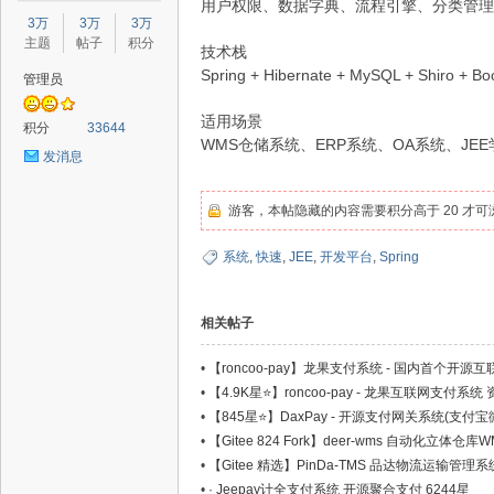
用户权限、数据字典、流程引擎、分类管理
星
3万
3万
3万
主题
帖子
积分
技术栈
Spring + Hibernate + MySQL + Shiro + Boo
管理员
适用场景
积分
33644
WMS仓储系统、ERP系统、OA系统、JE
发消息
游客，本帖隐藏的内容需要积分高于 20 才可
源
系统
,
快速
,
JEE
,
开发平台
,
Spring
相关帖子
•
【roncoo-pay】龙果支付系统 - 国内首个开源
•
【4.9K星⭐】roncoo-pay - 龙果互联网支付系
•
【845星⭐】DaxPay - 开源支付网关系统(支付
•
【Gitee 824 Fork】deer-wms 自动化立体仓库
码
•
【Gitee 精选】PinDa-TMS 品达物流运输管理系
•
· Jeepay计全支付系统 开源聚合支付 6244星