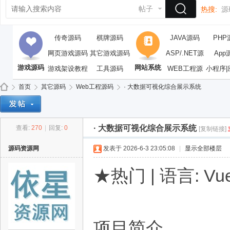
帖子
热搜:
源
传奇源码
棋牌源码
JAVA源码
PHP
网页游戏源码
其它游戏源码
ASP/.NET源
App
游戏源码
网站系统
游戏架设教程
工具源码
WEB工程源
码
小程序|
码
首页
其它源码
Web工程源码
· 大数据可视化综合展示系统
· 大数据可视化综合展示系统
查看:
270
|
回复:
0
[复制链接]
依
»
›
›
›
源码资源网
发表于 2026-6-3 23:05:08
|
显示全部楼层
★热门 | 语言: Vue/
项目简介