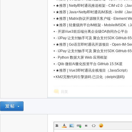
•
★推荐 | Netty即时通讯推送框架 - CIM v2.0（Ja
•
★推荐 | Java+Netty即时通讯IM系统 - linIM（Ja
星
•
★推荐 | Matrix协议开源聊天客户端 - Element Web（
•
★推荐 | 轻量级跨平台IM框架 - MobileIMSDK（Jav
•
· 开源Vue3前后端分离企业级OA协同办公平台
•
· IJPay 让支付触手可及 聚合支付SDK GitHub 6
•
★推荐 | Go语言即时通讯开源项目 - Open-IM-Se
•
· IJPay 让支付触手可及 聚合支付SDK GitHub 6
•
· Python 数据大屏 Web 应用框架
•
· Qlib 微软AI量化投资平台 GitHub 15.5K星
•
★推荐 | Vue3即时通讯全栈项目（JavaScript）
•
KM2完整代码引擎源码 已汉化（delphi源码)
资
回复