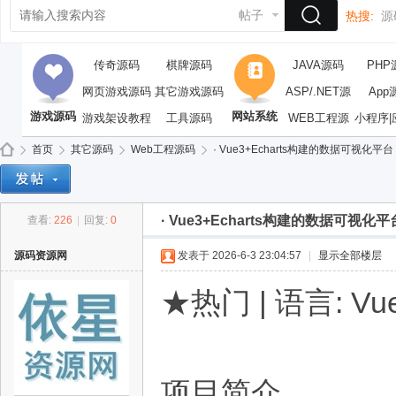
帖子
热搜:
源
传奇源码
棋牌源码
JAVA源码
PHP
网页游戏源码
其它游戏源码
ASP/.NET源
App
游戏源码
网站系统
游戏架设教程
工具源码
WEB工程源
码
小程序|
码
首页
其它源码
Web工程源码
· Vue3+Echarts构建的数据可视化平台
· Vue3+Echarts构建的数据可视化平
查看:
226
|
回复:
0
依
»
›
›
›
源码资源网
发表于 2026-6-3 23:04:57
|
显示全部楼层
★热门 | 语言: Vue/
项目简介