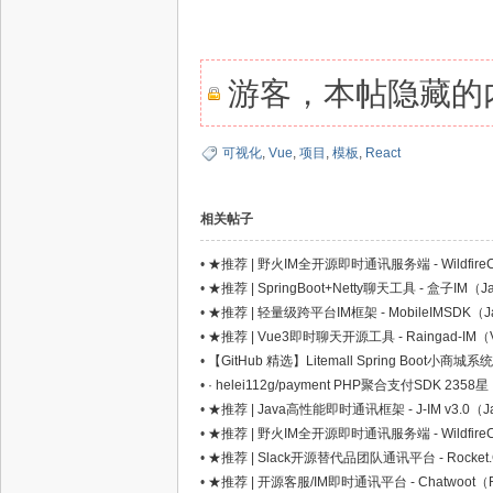
游客，本帖隐藏的内
网,
可视化
,
Vue
,
项目
,
模板
,
React
相关帖子
•
★推荐 | 野火IM全开源即时通讯服务端 - WildfireCha
•
★推荐 | SpringBoot+Netty聊天工具 - 盒子IM（Ja
•
★推荐 | 轻量级跨平台IM框架 - MobileIMSDK（Jav
•
★推荐 | Vue3即时聊天开源工具 - Raingad-IM（
依
•
【GitHub 精选】Litemall Spring Boot小商城系
•
· helei112g/payment PHP聚合支付SDK 2358星
•
★推荐 | Java高性能即时通讯框架 - J-IM v3.0（J
•
★推荐 | 野火IM全开源即时通讯服务端 - WildfireCha
•
★推荐 | Slack开源替代品团队通讯平台 - Rocket.Cha
•
★推荐 | 开源客服/IM即时通讯平台 - Chatwoot（Rub