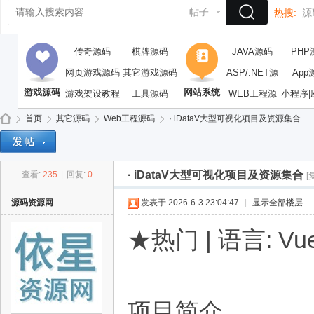
帖子
热搜:
源
传奇源码
棋牌源码
JAVA源码
PHP
网页游戏源码
其它游戏源码
ASP/.NET源
App
游戏源码
网站系统
游戏架设教程
工具源码
WEB工程源
码
小程序|
码
首页
其它源码
Web工程源码
· iDataV大型可视化项目及资源集合
· iDataV大型可视化项目及资源集合
查看:
235
|
回复:
0
[
依
»
›
›
›
源码资源网
发表于 2026-6-3 23:04:47
|
显示全部楼层
★热门 | 语言: Vue/
项目简介