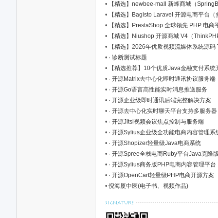
•
【精选】newbee-mall 新蜂商城（Sprin
•
【精选】Bagisto Laravel 开源电商
•
【精选】PrestaShop 全球领先 PHP
•
【精选】Niushop 开源商城 V4（Think
•
【精选】2026年优质视频流媒体系统源码 TOP
•
· 诊断测试标题
•
【精选推荐】10个优质Java金融支付系统开源项目汇
资
•
· 开源Matrix去中心化即时通讯协议服务端
•
· 开源Go语言高性能实时消息推送服务
•
· 开源企业级即时通讯后端完整解决方案
•
· 开源去中心化实时聊天平台支持多服务器
•
· 开源Jitsi视频会议焦点控制与服务端
•
· 开源Sylius企业级全功能电商内容管理系
•
· 开源Shopizer轻量级Java电商系统
•
· 开源Spree全栈电商Ruby平台Java克隆
•
· 开源Sylius商务版PHP电商内容管理平台
源
•
· 开源OpenCart轻量级PHP电商开源方案
•
倪海厦中医(电子书、视频作品)