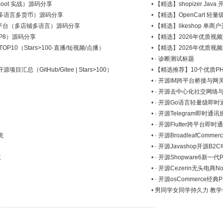
gBoot 实战）源码分享
•
【精选】shopizer J
平台（多语言多货币）源码分享
•
【精选】OpenCart 轻
 电商平台（多店铺多语言）源码分享
•
【精选】likeshop 单
PHP8）源码分享
•
【精选】2026年优质视频流
10（Stars>100·直播/短视频/点播）
•
【精选】2026年优质视频流
•
· 诊断测试标题
总（GitHub/Gitee | Stars>100）
•
【精选推荐】10个优质PHP金
•
· 开源IM跨平台桥接与网
•
· 开源去中心化社交网络
•
· 开源Go语言轻量级即
•
· 开源Telegram即时
•
· 开源Flutter跨平台即
统
•
· 开源BroadleafCom
•
· 开源Javashop开源
版
•
· 开源Shopware6新一
•
· 开源Cezerin无头电商No
•
· 开源osCommerce经
•
男同学女同学持久力 教学