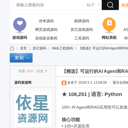
帖子
热搜
传奇源码
棋牌源码
网页游戏源码
其它游戏源码
A
游戏源码
网站系统
游戏架设教程
工具源码
W
首页
其它源码
Web工程源码
【精选】可运行的AI Agent和R
【精选】可运行的AI Agent和R
查看:
433
|
回复:
0
依
»
›
›
›
源码资源网
发表于 2026-5-1 13:08:06
|
显示全部
★ 108,251 | 语言: Python
100+ AI Agent和RAG应用您可
核心功能
• 100+开源应用