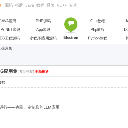
:
源码
棋牌
Java
教程
经验
VC++
安卓
JAVA源码
PHP源码
C++教程
J
SP/.NET源码
App源码
Php教程
D
Electron
EB工程源码
小程序|应用源码
Python教程
AG应用集
AG应用集
[复制链接]
主动推送
楼层
以直接运行——克隆、定制您的LLM应用