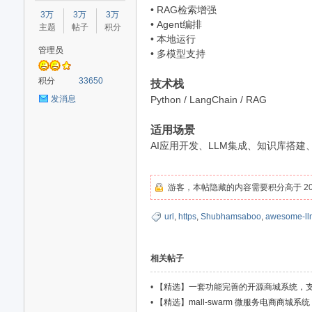
星
• RAG检索增强
3万
3万
3万
• Agent编排
主题
帖子
积分
• 本地运行
管理员
• 多模型支持
积分
33650
技术栈
Python / LangChain / RAG
发消息
适用场景
源
AI应用开发、LLM集成、知识库搭建
游客，本帖隐藏的内容需要积分高于 20
url
,
https
,
Shubhamsaboo
,
awesome-ll
相关帖子
码
•
【精选】一套功能完善的开源商城系统，
杀、优惠券
•
【精选】mall-swarm 微服务电商商城系统（Sp