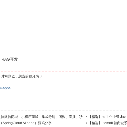
、RAG开发
 才可浏览，您当前积分为 0
m-apps
支持微信商城、小程序商城，集成分销、团购、直播、秒
•
【精选】mall 企业级 Jav
ringCloud Alibaba）源码分享
•
【精选】litemall 轻商城