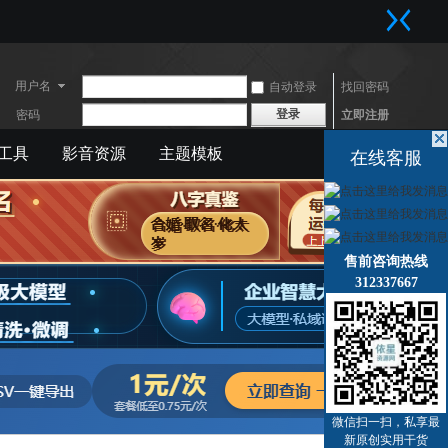
用户名
自动登录
找回密码
登录
密码
立即注册
工具
影音资源
主题模板
快捷导航
在线客服
售前咨询热线
312337667
微信扫一扫，私享最
新原创实用干货