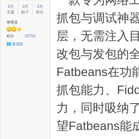
星
3万
3万
3万
主题
帖子
积分
抓包与调试神器
管理员
层，无需注入目
积分
33753
发消息
改包与发包的
源
Fatbeans在
抓包能力、Fid
力，同时吸纳
望Fatbean
码