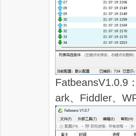
FatbeansV1
ark、Fiddler、W