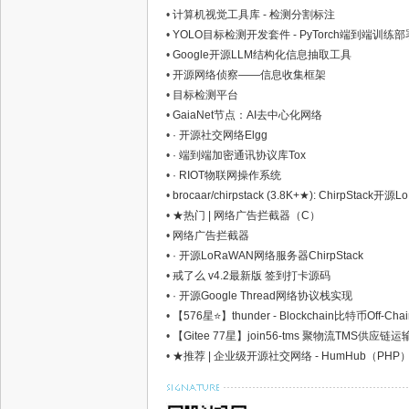
•
计算机视觉工具库 - 检测分割标注
•
YOLO目标检测开发套件 - PyTorch端到端训练部
•
Google开源LLM结构化信息抽取工具
•
开源网络侦察——信息收集框架
•
目标检测平台
•
GaiaNet节点：AI去中心化网络
•
· 开源社交网络Elgg
•
· 端到端加密通讯协议库Tox
•
· RIOT物联网操作系统
•
brocaar/chirpstack (3.8K+★): ChirpSta
•
★热门 | 网络广告拦截器（C）
•
网络广告拦截器
•
· 开源LoRaWAN网络服务器ChirpStack
•
戒了么 v4.2最新版 签到打卡源码
•
· 开源Google Thread网络协议栈实现
•
【576星⭐】thunder - Blockchain比特币Off-C
•
【Gitee 77星】join56-tms 聚物流TMS供应链运输
•
★推荐 | 企业级开源社交网络 - HumHub（PHP