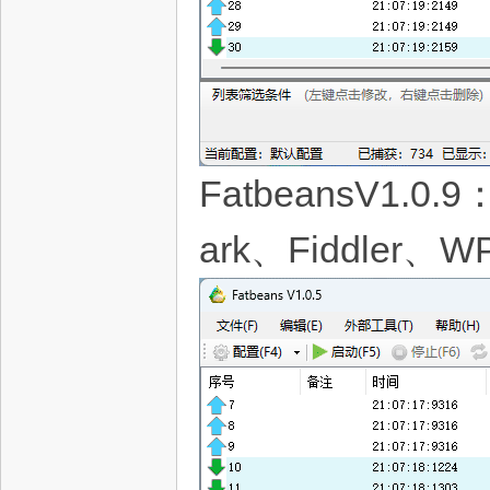
FatbeansV1
ark、Fiddler、W