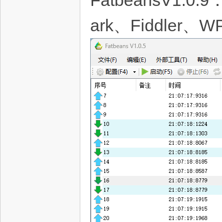
FatbeansV1
ark、Fiddler、W