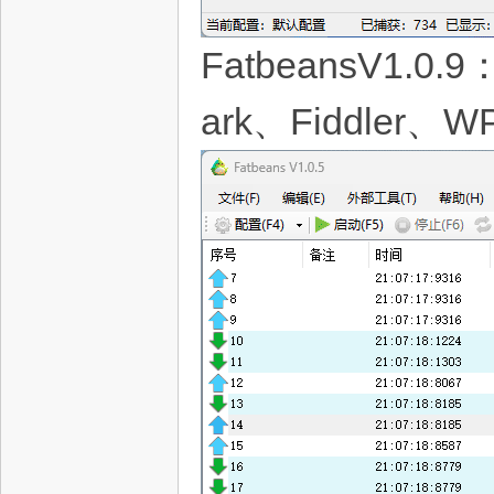
FatbeansV1
ark、Fiddler、W