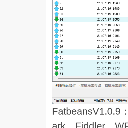
FatbeansV1
ark、Fiddler、W