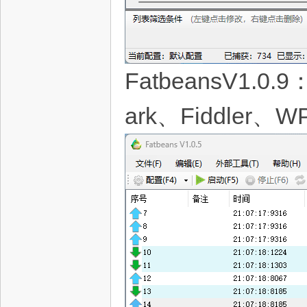
FatbeansV1
ark、Fiddler、W