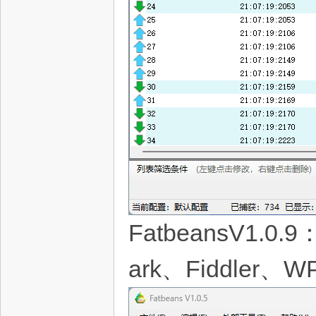
FatbeansV1
ark、Fiddler、W