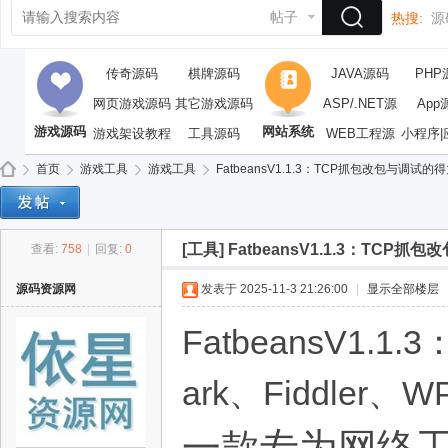
帖子
热搜:
源
传奇源码
棋牌源码
JAVA源码
PHP
网页游戏源码
其它游戏源码
ASP/.NET源
App
游戏源码
网站系统
游戏架设教程
工具源码
WEB工程源
码
小程序|
码
首页
游戏工具
游戏工具
FatbeansV1.1.3：TCP抓包改包与调试的
[工具]
FatbeansV1.1.3：TCP抓
查看:
758
|
回复:
0
依
»
›
›
›
源码资源网
发表于 2025-11-3 21:26:00
|
显示全部楼层
FatbeansV1
ark、Fiddler、W
一款专为网络