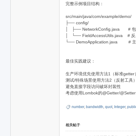
完整示例项目结构：
src/main/java/com/example/demo/
├── config/
│ ├── NetworkConfig.java # 包
网,
│ └── FieldAccessUtils.java 
└── DemoApplication.java #
最佳实践建议：
生产环境优先使用方法1（标准getter
测试/特殊场景使用方法2（反射工具
避免直接字段访问破坏封装性
考虑使用Lombok的@Getter/@Sett
依
number
,
bandwidth
,
quot
,
Integer
,
publi
相关帖子