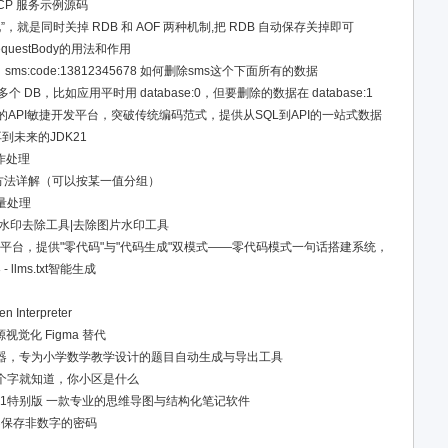
步 TCP 服务示例源码
化”，就是同时关掉 RDB 和 AOF 两种机制,把 RDB 自动保存关掉即可
RequestBody的用法和作用
，sms:code:13812345678 如何删除sms这个下面所有的数据
多个 DB，比如应用平时用 database:0，但要删除的数据在 database:1
t构建的API敏捷开发平台，突破传统编码范式，提供从SQL到API的一站式数据
再到未来的JDK21
操作处理
sent 方法详解（可以按某一值分组）
量处理
水印去除工具|去除图片水印工具
开发平台，提供"零代码"与"代码生成"双模式——零代码模式一句话搭建系统，
端代码与建表 SQL，生成即可运行
- llms.txt智能生成
架
terpreter
源视觉化 Figma 替代
器，专为小学数学教学设计的题目自动生成与导出工具
个字就知道，你小区是什么
04.01341特别版 一款专业的思维导图与结构化笔记软件
不保存非数字的密码