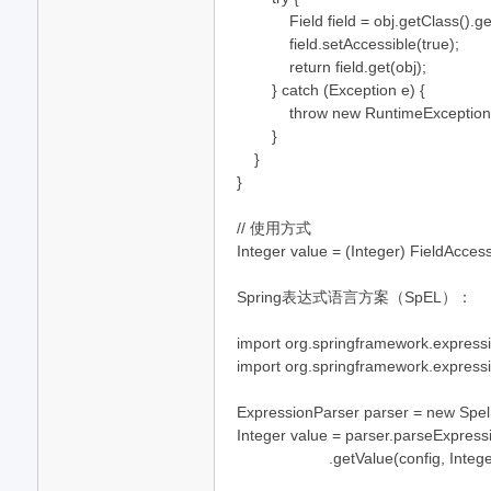
Field field = obj.getClass().get
field.setAccessible(true);
return field.get(obj);
} catch (Exception e) {
throw new RuntimeException("Fie
}
}
资
}
// 使用方式
Integer value = (Integer) FieldAcces
Spring表达式语言方案（SpEL）：
import org.springframework.express
import org.springframework.express
源
ExpressionParser parser = new Spel
Integer value = parser.parseExpres
.getValue(config, Integer.c