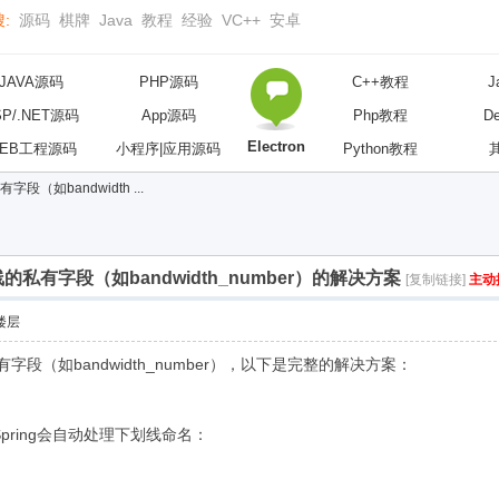
:
源码
棋牌
Java
教程
经验
VC++
安卓
JAVA源码
PHP源码
C++教程
J
SP/.NET源码
App源码
Php教程
D
Electron
EB工程源码
小程序|应用源码
Python教程
段（如bandwidth ...
线的私有字段（如bandwidth_number）的解决方案
[复制链接]
主动
楼层
私有字段（如bandwidth_number），以下是完整的解决方案：
Spring会自动处理下划线命名：