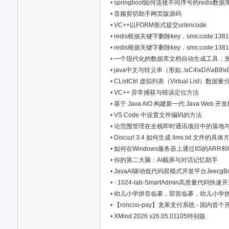
•
springboot如何连接不同序号的redi
•
音频剪切助手网页版源码
•
VC++以FORM形式提交urlencode
星
•
redis根据关键字删除key，sms:code:1
•
redis根据关键字删除key，sms:code:1
•
一个现代化的数据库文档自动生成工具，
•
java中文与转义串（形如..\xC4\xDA\xB9
•
CListCtrl 虚拟列表（Virtual List）数据量
•
VC++ 异常捕获与错误定位方法
•
基于 Java AIO 构建新一代 Java We
•
VS Code 中设置文件编码的方法
•
论范围管理在全栈即时通讯项目中的落地
资
•
Discuz! 3.4 如何生成 llms.txt 文件的具体
•
如何在Windows服务器上通过IIS的ARR和
•
你的第二大脑：AI截屏与对话记忆助手
•
JavaAI驱动低代码双模式开发平台JeecgBo
•
· 1024-lab-SmartAdmin高质量代码快
•
幼儿小学拼音临摹，部首临摹，幼儿小学
的拼音与部首书写练习工具
•
【roncoo-pay】龙果支付系统 - 国内
•
XMind 2026 v26.05.01105特别版