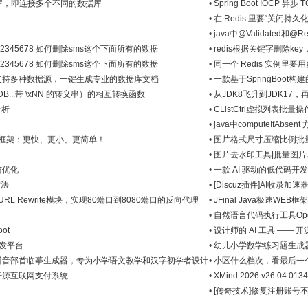
s数据库，即连接多个不同的数据库
•
Spring Boot IOCP 异
•
在 Redis 里要“关闭持久
•
java中@Validated和@
3812345678 如何删除sms这个下面所有的数据
•
redis根据关键字删除key
3812345678 如何删除sms这个下面所有的数据
•
同一个 Redis 实例里要用
支持多种数据源，一键生成专业的数据库文档
•
一款基于SpringBoo
服务能力
\xDB...带 \xNN 的转义串）的相互转换函数
•
从JDK8飞升到JDK17，
分析
•
CListCtrl虚拟列表批量
•
java中computeIfAb
b 开发框架：更快、更小、更简单！
•
图片格式尺寸压缩比例批
•
图片去水印工具|批量图片
与优化
•
一款 AI 驱动的低代码
代码生成模式自动输出前后
方法
•
[Discuz插件]AI收录加速器 
URL Rewrite模块，实现80端口到8080端口的反向代理
•
JFinal Java极速WEB框
•
自然语言代码执行工具Open In
ot
•
设计师的 AI 工具 —— 开
速开发平台
•
幼儿小学数学练习题生成
拼音部首临摹生成器，专为小学语文教学和汉字初学者设计
•
小区什么档次，看最后一
首个开源互联网支付系统
•
XMind 2026 v26.
•
[传奇技术]修复注册账号