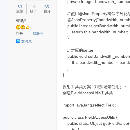
private Integer bandwidth_number
星
3万
3万
3万
主题
帖子
积分
// 使用@JsonProperty确保序列
@JsonProperty("bandwidth_numb
管理员
public Integer getBandwidth_numb
return this.bandwidth_number;
积分
33644
}
发消息
// 对应的setter
public void setBandwidth_number(
源
this.bandwidth_number = bandw
}
}
反射工具类方案（特殊场景使用）：
创建FieldAccessUtils工具类：
import java.lang.reflect.Field;
public class FieldAccessUtils {
码
public static Object getFieldValue(O
try {