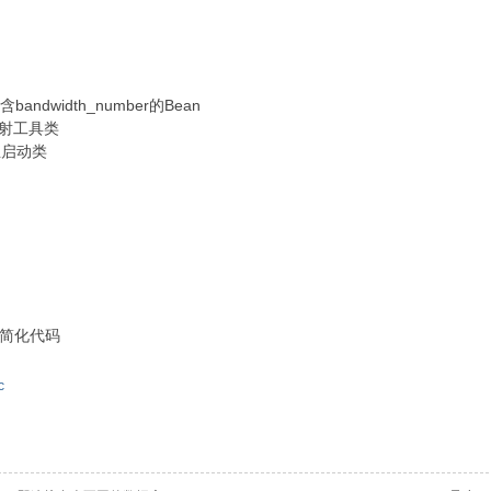
含bandwidth_number的Bean
# 反射工具类
 主启动类
）
）
er简化代码
c