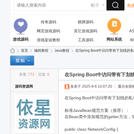
帖子
热搜
传奇源码
棋牌源码
网页游戏源码
其它游戏源码
A
游戏源码
网站系统
游戏架设教程
工具源码
W
首页
编程教程
Java教程
在Spring Boot中访问带有下划线的私有字
在Spring Boot中访问带有下划
查看:
772
|
回复:
0
依
»
›
›
›
源码资源网
发表于 2025-8-6 10:07:20
|
显示全部
在Spring Boot中访问带有下划线的
标准JavaBean规范方案（推荐）：
在Bean类中添加规范的getter方法，
public class NetworkConfig {