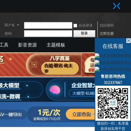
用户名
自动登录
找回密码
登录
密码
立即注册
工具
影音资源
主题模板
快捷导航
在线客服
售前咨询热线
312337667
微信扫一扫，私享最
新原创实用干货