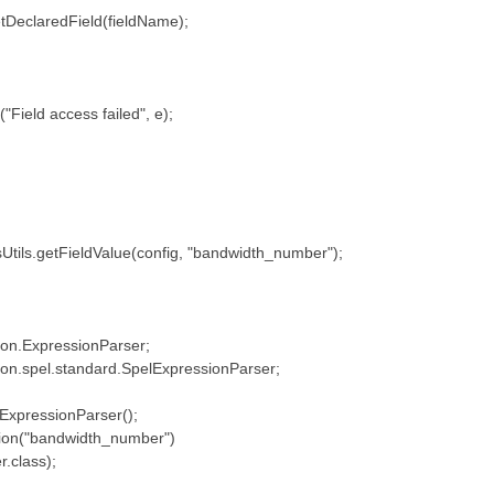
DeclaredField(fieldName);
ld access failed", e);
sUtils.getFieldValue(config, "bandwidth_number");
ion.ExpressionParser;
ion.spel.standard.SpelExpressionParser;
ExpressionParser();
sion("bandwidth_number")
lass);