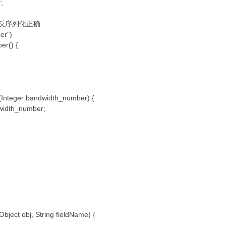
;
化/反序列化正确
er")
er() {
Integer bandwidth_number) {
idth_number;
bject obj, String fieldName) {