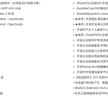
rdPress电商插件（全球最流行电商方案）
•
· ShopXO企业级B2C开
序+APP+H5+分销
•
· EasyWeChat PHP微
tee 2.4K星
•
· shetabit/payment L
et（JavaScript）
•
★推荐 | 开源团队通讯聊天平台 
st（TypeScript）
•
★推荐 | 开源开发者社区即时通讯
•
· 开源跨平台个人媒体中
•
★推荐 | ThinkPHP社
•
· 开源企业级ERP管理系
•
· 开源企业级微服务API网
•
· 开源企业级接口文档管
•
· 开源企业级应用架构框
•
· 开源企业级微服务治理
•
· 开源Spring Boot视
•
· 开源PHP直播流媒体平台
务器
•
【精选推荐】10个优质PHP金
•
倪海厦中医(电子书、视频
•
Waifu2x Extensio
级版
•
吃瓜主题视频瀑布流PHP