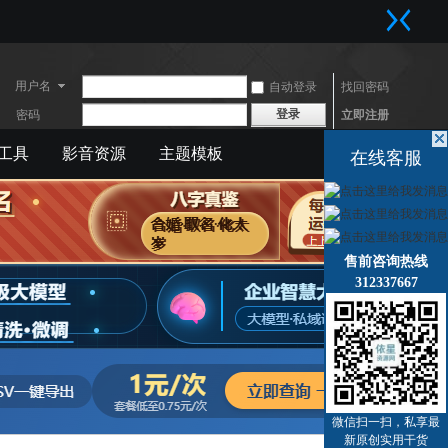
用户名
自动登录
找回密码
登录
密码
立即注册
工具
影音资源
主题模板
快捷导航
在线客服
售前咨询热线
312337667
微信扫一扫，私享最
新原创实用干货