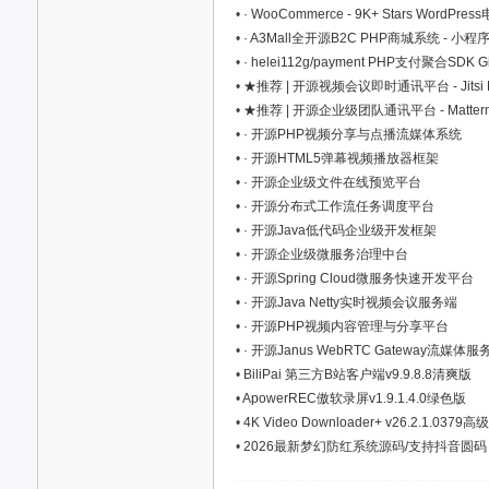
•
· WooCommerce - 9K+ Stars Wo
•
· A3Mall全开源B2C PHP商城系统 - 小程
•
· helei112g/payment PHP支付聚合SDK Gi
•
★推荐 | 开源视频会议即时通讯平台 - Jitsi Me
•
★推荐 | 开源企业级团队通讯平台 - Mattermo
•
· 开源PHP视频分享与点播流媒体系统
•
· 开源HTML5弹幕视频播放器框架
资
•
· 开源企业级文件在线预览平台
•
· 开源分布式工作流任务调度平台
•
· 开源Java低代码企业级开发框架
•
· 开源企业级微服务治理中台
•
· 开源Spring Cloud微服务快速开发平台
•
· 开源Java Netty实时视频会议服务端
•
· 开源PHP视频内容管理与分享平台
•
· 开源Janus WebRTC Gateway流媒体服
•
BiliPai 第三方B站客户端v9.9.8.8清爽版
源
•
ApowerREC傲软录屏v1.9.1.4.0绿色版
•
4K Video Downloader+ v26.2.1.0379高
•
2026最新梦幻防红系统源码/支持抖音圆码