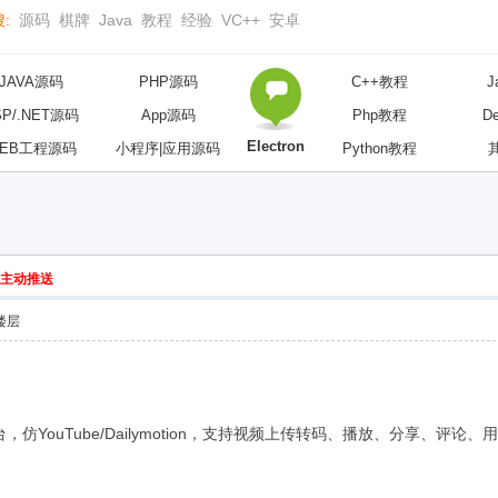
:
源码
棋牌
Java
教程
经验
VC++
安卓
JAVA源码
PHP源码
C++教程
J
SP/.NET源码
App源码
Php教程
D
Electron
EB工程源码
小程序|应用源码
Python教程
主动推送
楼层
，仿YouTube/Dailymotion，支持视频上传转码、播放、分享、