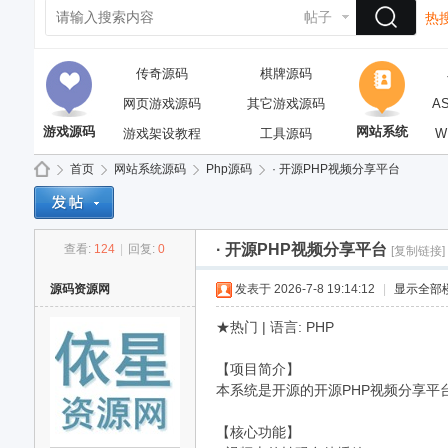
帖子
热搜
传奇源码
棋牌源码
网页游戏源码
其它游戏源码
A
游戏源码
网站系统
游戏架设教程
工具源码
W
首页
网站系统源码
Php源码
· 开源PHP视频分享平台
· 开源PHP视频分享平台
查看:
124
|
回复:
0
[复制链接]
依
»
›
›
›
源码资源网
发表于 2026-7-8 19:14:12
|
显示全部
★热门 | 语言: PHP
【项目简介】
本系统是开源的开源PHP视频分享平台
【核心功能】