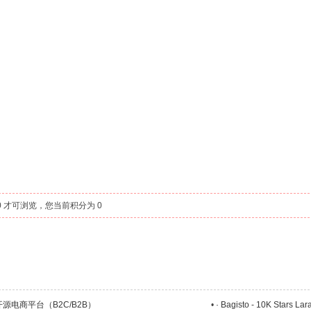
 才可浏览，您当前积分为 0
先PHP开源电商平台（B2C/B2B）
•
· Bagisto - 10K St