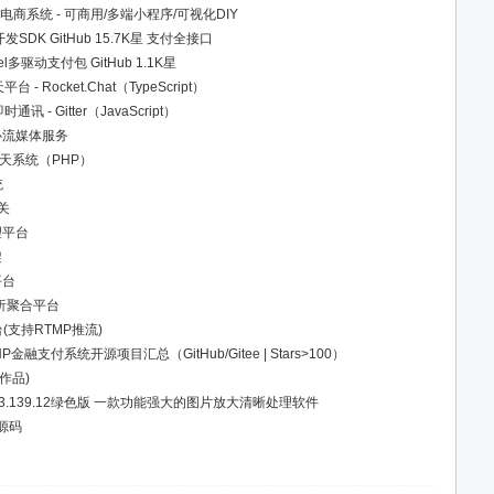
源电商系统 - 可商用/多端小程序/可视化DIY
信开发SDK GitHub 15.7K星 支付全接口
aravel多驱动支付包 GitHub 1.1K星
- Rocket.Chat（TypeScript）
 - Gitter（JavaScript）
心流媒体服务
交聊天系统（PHP）
统
关
理平台
架
平台
频解析聚合平台
(支持RTMP推流)
融支付系统开源项目汇总（GitHub/Gitee | Stars>100）
作品)
n-GUI v3.139.12绿色版 一款功能强大的图片放大清晰处理软件
源码