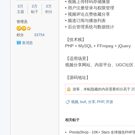
• 视频上传转码存储播放
星
3万
3万
3万
• 用户注册登录与权限管理
主题
帖子
积分
• 视频评论点赞收藏分享
• 频道订阅与播放列表
管理员
• 后台管理系统与数据统计
积分
33754
【技术栈】
发消息
PHP + MySQL + FFmpeg + jQuery
【适用场景】
源
视频分享网站、内容平台、UGC社区
【源码地址】
游客，本帖隐藏的内容需要积分高于 20
视频
,
bull
,
分享
,
PHP
,
开源
相关帖子
码
•
· PrestaShop - 10K+ Stars 全球领