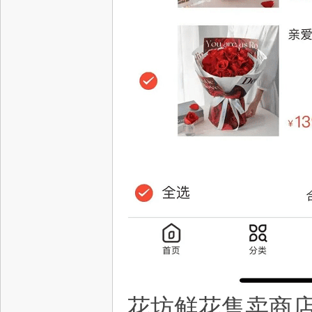
星
资
花坊鲜花售卖商