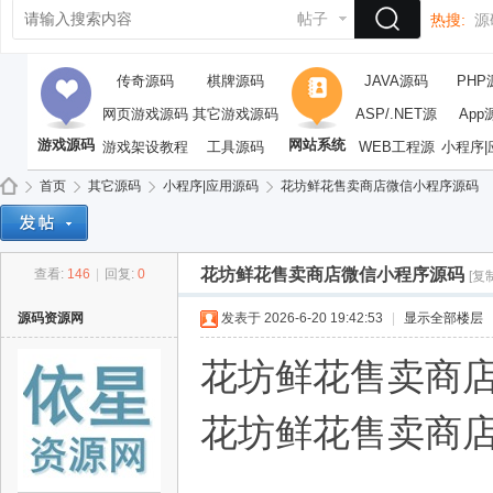
帖子
热搜:
源
传奇源码
棋牌源码
JAVA源码
PHP
网页游戏源码
其它游戏源码
ASP/.NET源
App
游戏源码
网站系统
游戏架设教程
工具源码
WEB工程源
码
小程序|
码
首页
其它源码
小程序|应用源码
花坊鲜花售卖商店微信小程序源码
花坊鲜花售卖商店微信小程序源码
查看:
146
|
回复:
0
[复
依
»
›
›
›
源码资源网
发表于 2026-6-20 19:42:53
|
显示全部楼层
花坊鲜花售卖商
花坊鲜花售卖商店