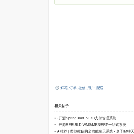
鲜花
,
订单
,
微信
,
用户
,
配送
相关帖子
•
· 开源SpringBoot+Vue3支付管理系统
•
· 开源REBUILD WMS/MES/ERP一站式系统
•
★推荐 | 类似微信的全功能聊天系统 - 盒子IM聊天